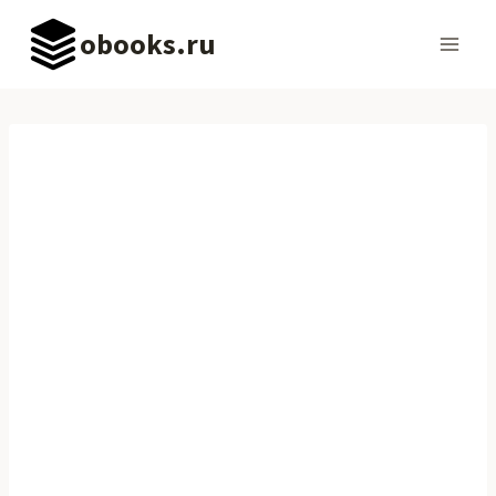
Перейти
obooks.ru
к
содержимому