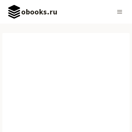
Перейти
obooks.ru
к
содержимому