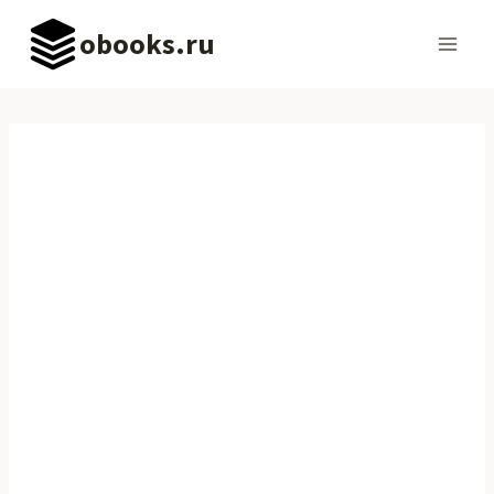
Перейти
obooks.ru
к
содержимому