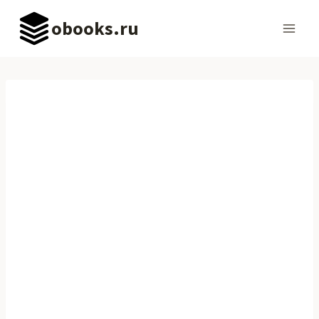
Перейти
obooks.ru
к
содержимому