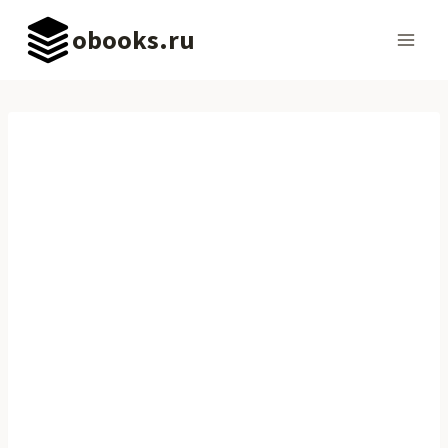
Перейти
obooks.ru
к
содержимому