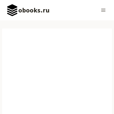
Перейти
obooks.ru
к
содержимому