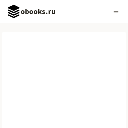
Перейти
obooks.ru
к
содержимому