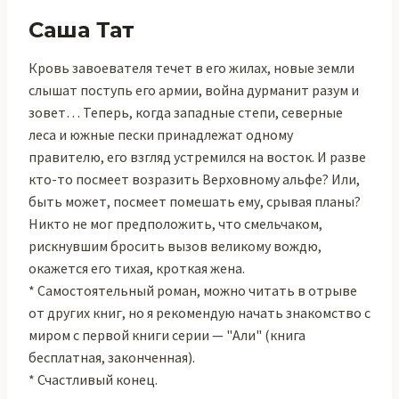
Саша Тат
Кровь завоевателя течет в его жилах, новые земли
слышат поступь его армии, война дурманит разум и
зовет… Теперь, когда западные степи, северные
леса и южные пески принадлежат одному
правителю, его взгляд устремился на восток. И разве
кто-то посмеет возразить Верховному альфе? Или,
быть может, посмеет помешать ему, срывая планы?
Никто не мог предположить, что смельчаком,
рискнувшим бросить вызов великому вождю,
окажется его тихая, кроткая жена.
* Самостоятельный роман, можно читать в отрыве
от других книг, но я рекомендую начать знакомство с
миром с первой книги серии — "Али" (книга
бесплатная, законченная).
* Счастливый конец.