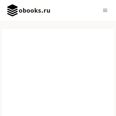
Перейти
obooks.ru
к
содержимому