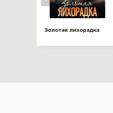
Золотая лихорадка
крет