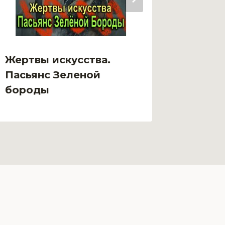
Жертвы искусства.
Запре
Пасьянс Зеленой
автор
бороды