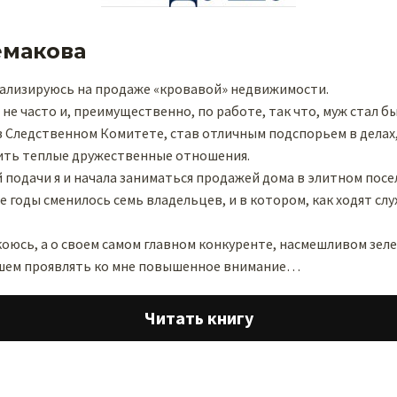
емакова
иализируюсь на продаже «кровавой» недвижимости.
 не часто и, преимущественно, по работе, так что, муж стал 
в Следственном Комитете, став отличным подспорьем в делах
ить теплые дружественные отношения.
й подачи я и начала заниматься продажей дома в элитном посе
е годы сменилось семь владельцев, и в котором, как ходят слу
окоюсь, а о своем самом главном конкуренте, насмешливом зел
шем проявлять ко мне повышенное внимание…
Читать книгу