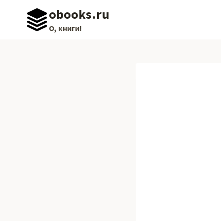
Перейти
obooks.ru
к
О, книги!
содержимому