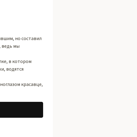
бывшим, но составил
, ведь мы
лке, в котором
хи, водятся
еноглазом красавце,