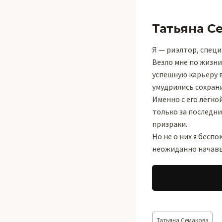
Татьяна С
Я — риэлтор, спец
Везло мне по жизни
успешную карьеру 
умудрились сохран
Именно с его лёгко
только за последни
призраки.
Но не о них я бесп
неожиданно начав
Метки
Татьяна Семакова