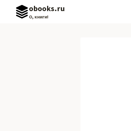
Перейти
obooks.ru
к
О, книги!
содержимому