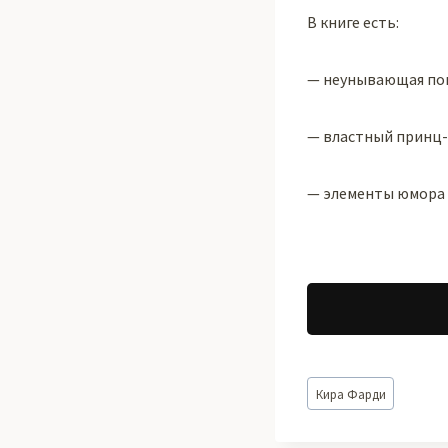
В книге есть:
— неунывающая по
— властный принц
— элементы юмора
Метки
Кира Фарди
записи: