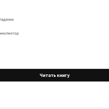
паданка
-инспектор
Читать книгу