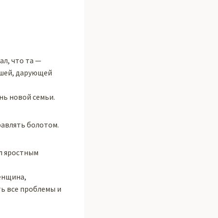
ал, что та —
кшей, дарующей
нь новой семьи.
равлять болотом.
ал яростным
женщина,
ть все проблемы и