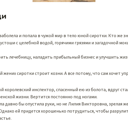
ди
аболела и попала в чужой мир в тело юной сиротки. Кто же зн
устоши с целебной водой, горячими грязями и загадочной мо
оить лечебницу, наладить прибыльный бизнес и улучшить жиз
 жених сиротки строит козни. А все потому, что сам хочет уп
й королевский инспектор, спасенный ею из болота, вдруг ст
енской жизни. Вертится постоянно под ногами.
ла давно бы опустила руки, но не Лилия Викторовна, зрелая 
 Однако ей придется хорошенько потрудиться, чтобы разрули
астье.