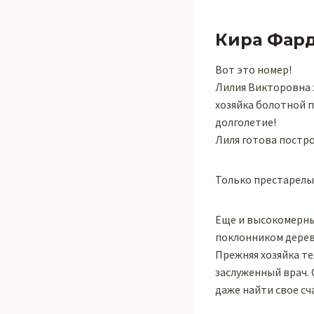
Кира Фар
Вот это номер!
Лилия Викторовна з
хозяйка болотной п
долголетие!
Лиля готова постр
Только престарелый
Еще и высокомерны
поклонником дерев
Прежняя хозяйка те
заслуженный врач.
даже найти свое сч