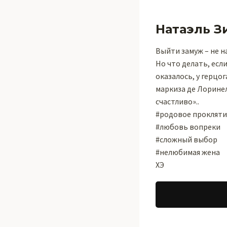
Натаэль З
Выйти замуж – не н
Но что делать, есл
оказалось, у герцо
маркиза де Лоринел
счастливо»..
#родовое прокляти
#любовь вопреки
#сложный выбор
#нелюбимая жена
ХЭ