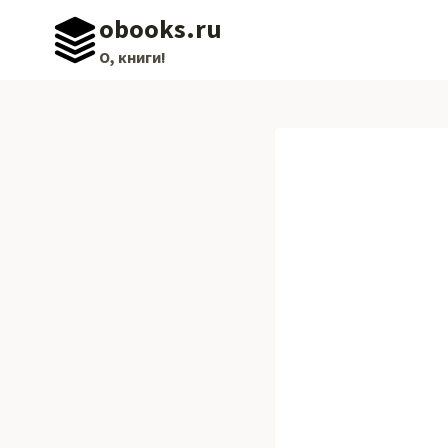
Перейти
obooks.ru
к
О, книги!
содержимому