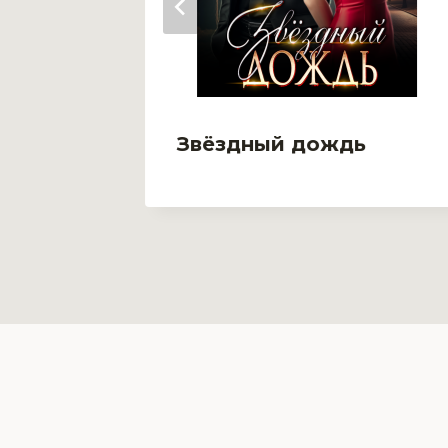
Звёздный дождь
х