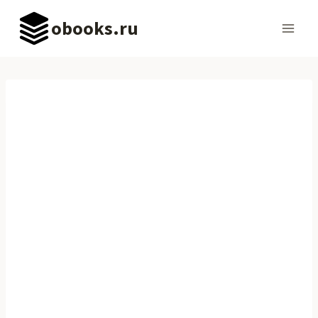
Перейти
obooks.ru
к
содержимому