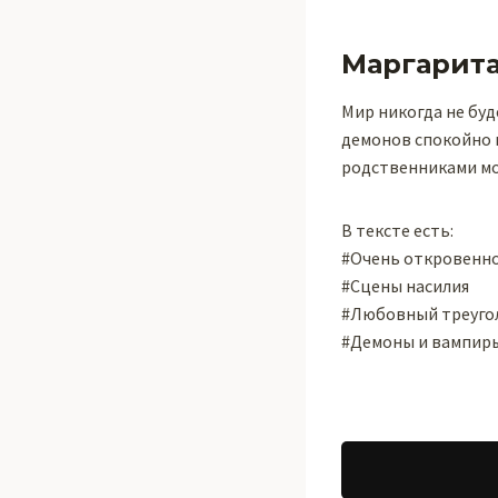
Маргарит
Мир никогда не буд
демонов спокойно п
родственниками мо
В тексте есть:
#Очень откровенн
#Сцены насилия
#Любовный треуго
#Демоны и вампир