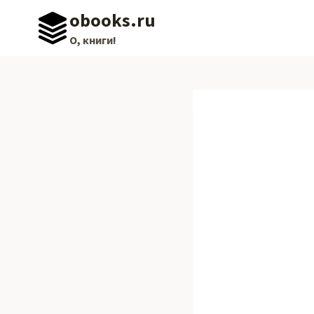
Перейти
obooks.ru
к
О, книги!
содержимому