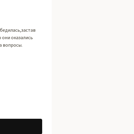
убедилась,застав
о они оказались
а вопросы.