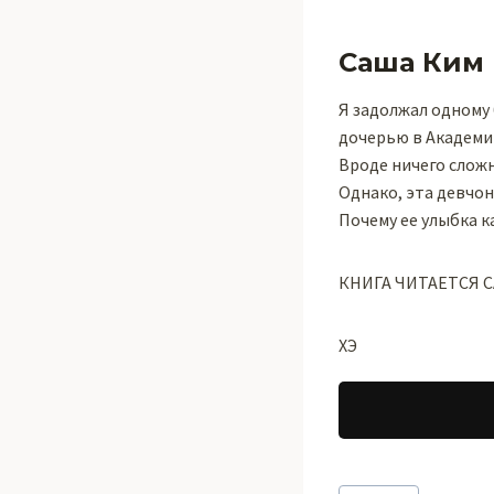
Саша Ким
Я задолжал одному 
дочерью в Академии
Вроде ничего сложн
Однако, эта девчо
Почему ее улыбка к
КНИГА ЧИТАЕТСЯ 
ХЭ
Метки