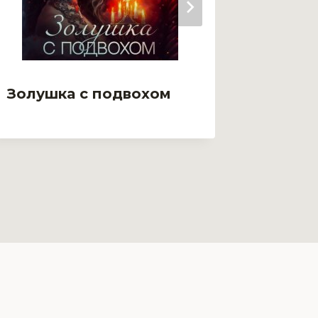
Золушка с подвохом
Злюка
драко
твари 