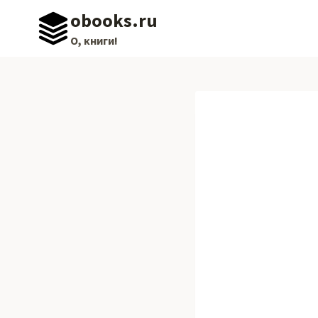
Перейти
obooks.ru
к
О, книги!
содержимому