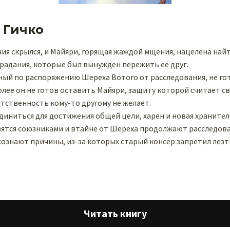
 Гичко
я скрылся, и Майяри, горящая жаждой мщения, нацелена найт
традания, которые был вынужден пережить её друг.
ный по распоряжению Шереха Вотого от расследования, не го
олее он не готов оставить Майяри, защиту которой считает 
етственность кому-то другому не желает.
иниться для достижения общей цели, харен и новая храните
ятся союзниками и втайне от Шереха продолжают расследова
ознают причины, из-за которых старый консер запретил лезть
Читать книгу