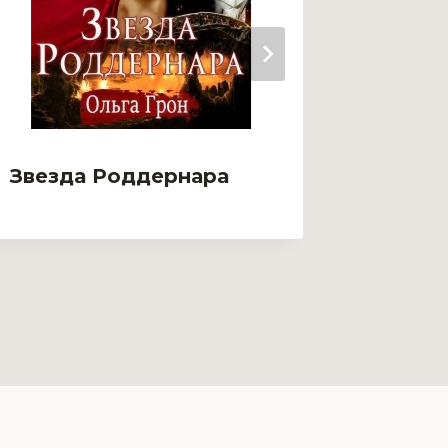
Звезда Роддернара
Звезд
Непок
драко