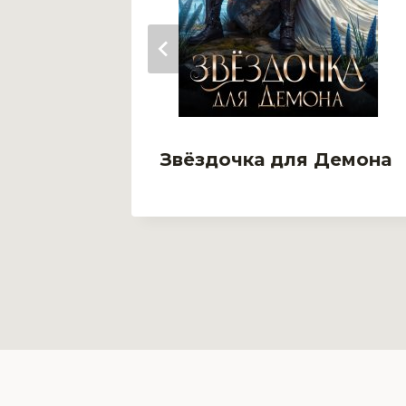
Звёздочка для Демона
ьера.
ена