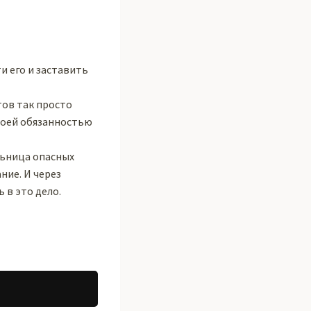
и его и заставить
тов так просто
своей обязанностью
льница опасных
ние. И через
 в это дело.