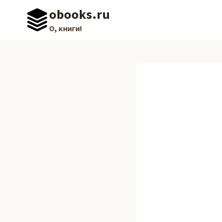
Перейти
obooks.ru
к
О, книги!
содержимому