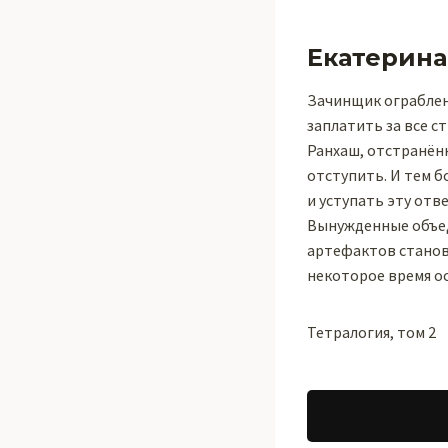
Екатерина
Зачинщик ограблени
заплатить за все с
Ранхаш, отстранён
отступить. И тем б
и уступать эту отв
Вынужденные объед
артефактов станов
некоторое время ос
Тетралогия, том 2