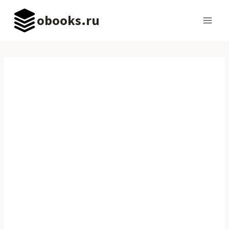
Перейти
obooks.ru
к
содержимому