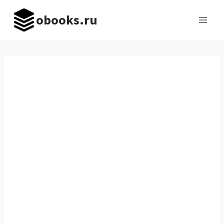
Перейти
obooks.ru
к
содержимому