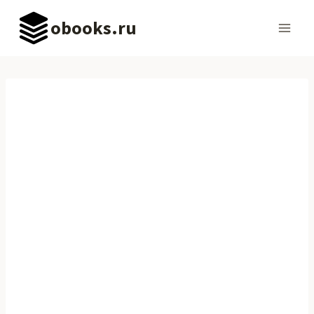
Перейти
obooks.ru
к
содержимому