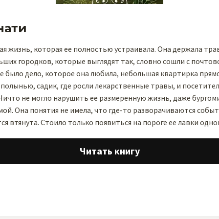
нати
ая жизнь, которая ее полностью устраивала. Она держала тра
ьших городков, которые выглядят так, словно сошли с почтов
нее было дело, которое она любила, небольшая квартирка прямо
полынью, садик, где росли лекарственные травы, и посетите
Ничто не могло нарушить ее размеренную жизнь, даже бургомис
ой. Она понятия не имела, что где-то разворачиваются событ
ся втянута. Стоило только появиться на пороге ее лавки одн
Читать книгу