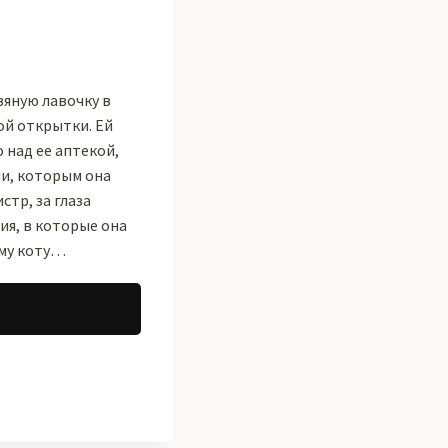
вяную лавочку в
ой открытки. Ей
 над ее аптекой,
ли, которым она
тр, за глаза
ия, в которые она
ому коту…