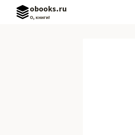
Перейти
obooks.ru
к
О, книги!
содержимому