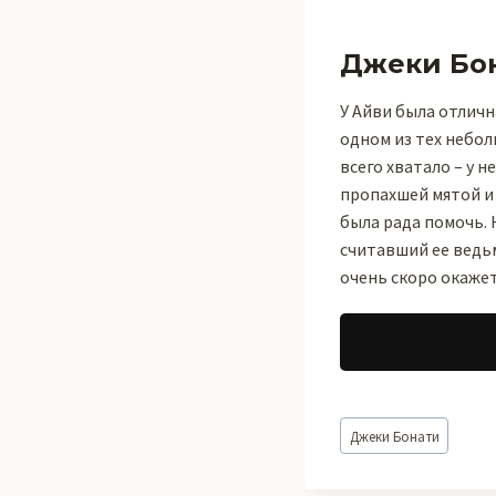
Джеки Бо
У Айви была отличн
одном из тех небол
всего хватало – у 
пропахшей мятой и 
была рада помочь. 
считавший ее ведьм
очень скоро окажет
Метки
Джеки Бонати
записи: