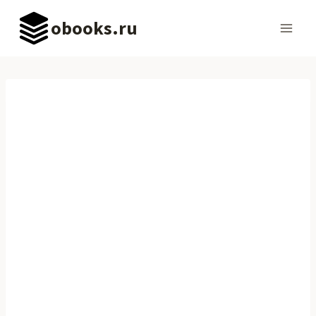
Перейти
obooks.ru
к
содержимому