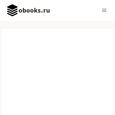
Перейти
obooks.ru
к
содержимому