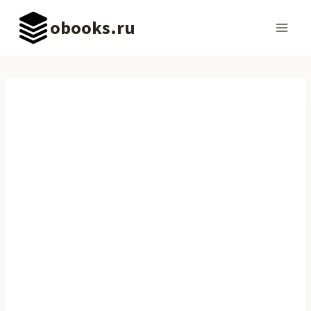
Перейти
obooks.ru
к
содержимому