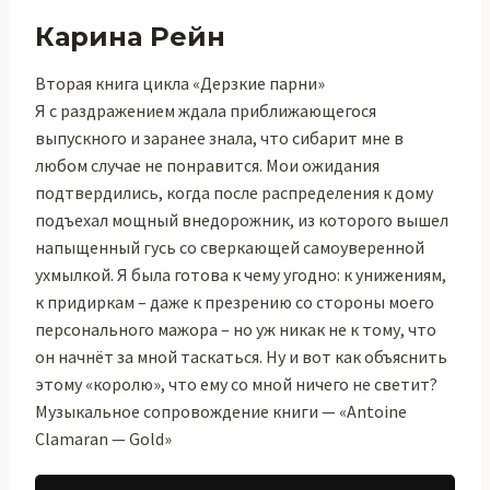
Карина Рейн
Вторая книга цикла «Дерзкие парни»
Я с раздражением ждала приближающегося
выпускного и заранее знала, что сибарит мне в
любом случае не понравится. Мои ожидания
подтвердились, когда после распределения к дому
подъехал мощный внедорожник, из которого вышел
напыщенный гусь со сверкающей самоуверенной
ухмылкой. Я была готова к чему угодно: к унижениям,
к придиркам – даже к презрению со стороны моего
персонального мажора – но уж никак не к тому, что
он начнёт за мной таскаться. Ну и вот как объяснить
этому «королю», что ему со мной ничего не светит?
Музыкальное сопровождение книги — «Antoine
Clamaran — Gold»