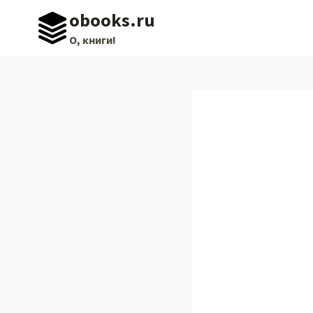
Перейти
obooks.ru
к
О, книги!
содержимому