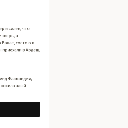
р и силен, что
 зверь, а
 Валле, состою в
 приехали в Ардеш,
генд Фламандии,
 носила алый