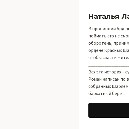
Наталья Л
В провинции Ардеш 
поймать его не смог
оборотень, приним
ордене Красных Ша
чтобы спасти жите
_________________
Вся эта история – 
Роман написан по 
собранных Шарлем д
бархатный берет.