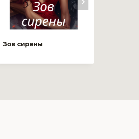
Зов сирены
Зимня