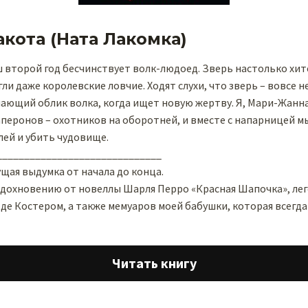
акота (Ната Лакомка)
второй год бесчинствует волк-людоед. Зверь настолько хите
ли даже королевские ловчие. Ходят слухи, что зверь – вовсе не
ающий облик волка, когда ищет новую жертву. Я, Мари-Жанна
перонов – охотников на оборотней, и вместе с напарницей мы
лей и убить чудовище.
______________________________
сущая выдумка от начала до конца.
вдохновению от новеллы Шарля Перро «Красная Шапочка», ле
е Костером, а также мемуаров моей бабушки, которая всегда
Читать книгу