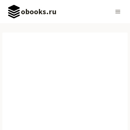
Перейти
obooks.ru
к
содержимому