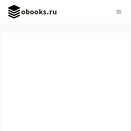
Перейти
obooks.ru
к
содержимому