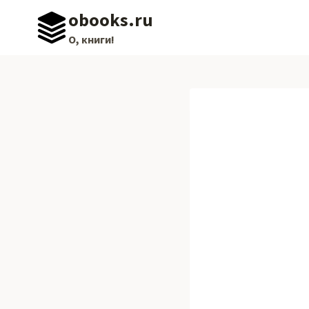
Перейти
obooks.ru
к
О, книги!
содержимому