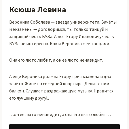
Ксюша Левина
Вероника Соболева — звезда университета. Зачёты
и экзамены — договоримся, ты только танцуй и
защищай честь ВУЗа. А вот Егору Ивановичу честь
ВУЗа не интересна. Как и Вероника с её танцами.
Она его люто любит, а он её люто ненавидит.
А ещё Вероника должна Егору три экзамена и два
зачёта. Живёт в соседней квартире. Делит с ним
балкон. Слушает раздражающую музыку. Нравится
его лучшему другу!..
…он её люто ненавидит, а она его люто любит…