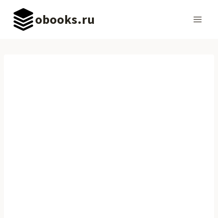
Перейти
obooks.ru
к
содержимому