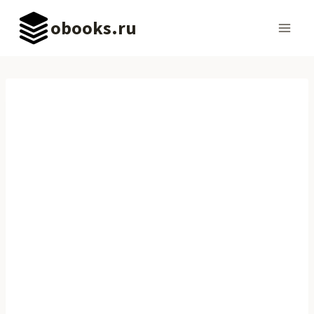
Перейти
obooks.ru
к
содержимому