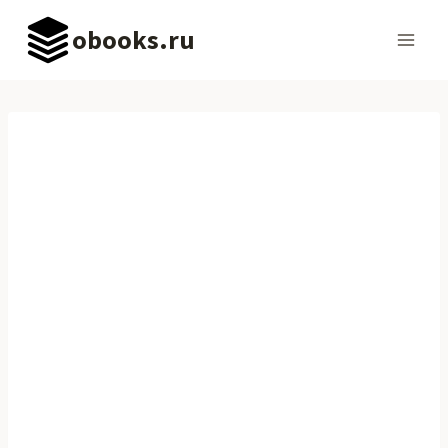
Перейти
obooks.ru
к
содержимому