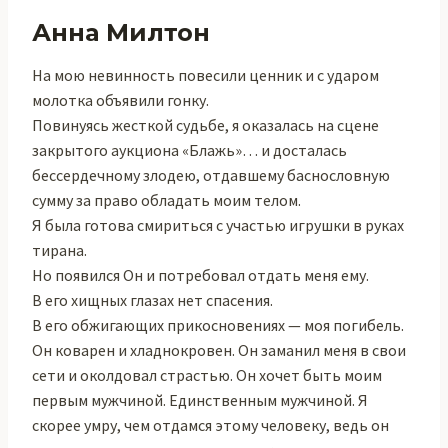
Анна Милтон
На мою невинность повесили ценник и с ударом
молотка объявили гонку.
Повинуясь жесткой судьбе, я оказалась на сцене
закрытого аукциона «Блажь»… и досталась
бессердечному злодею, отдавшему баснословную
сумму за право обладать моим телом.
Я была готова смириться с участью игрушки в руках
тирана.
Но появился Он и потребовал отдать меня ему.
В его хищных глазах нет спасения.
В его обжигающих прикосновениях — моя погибель.
Он коварен и хладнокровен. Он заманил меня в свои
сети и околдовал страстью. Он хочет быть моим
первым мужчиной. Единственным мужчиной. Я
скорее умру, чем отдамся этому человеку, ведь он