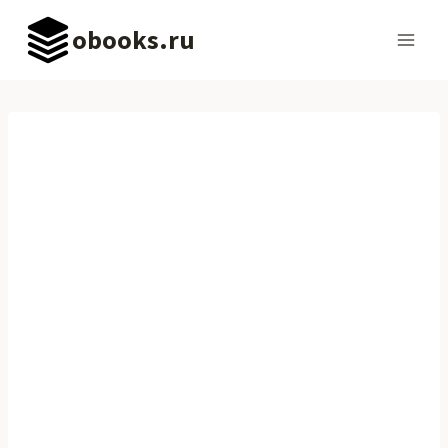
Перейти
obooks.ru
к
содержимому