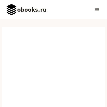
Перейти
obooks.ru
к
содержимому