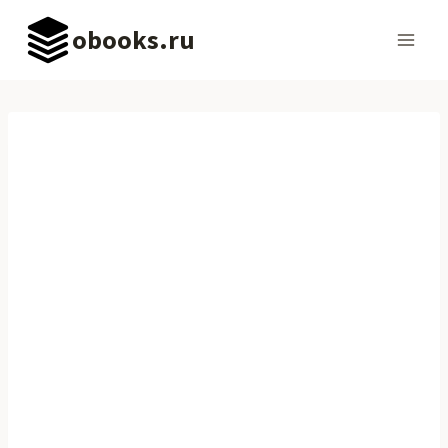
Перейти
obooks.ru
к
содержимому