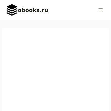
Перейти
obooks.ru
к
содержимому