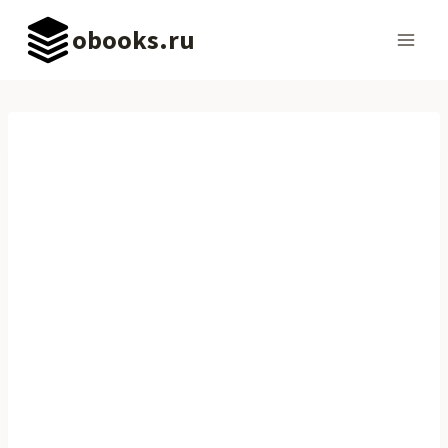
Перейти
obooks.ru
к
содержимому