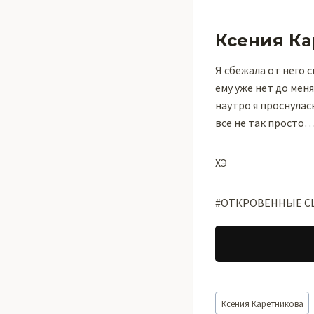
Ксения Ка
Я сбежала от него с
ему уже нет до меня
наутро я проснулась
все не так просто
ХЭ
#ОТКРОВЕННЫЕ СЦ
Метки
Ксения Каретникова
записи: