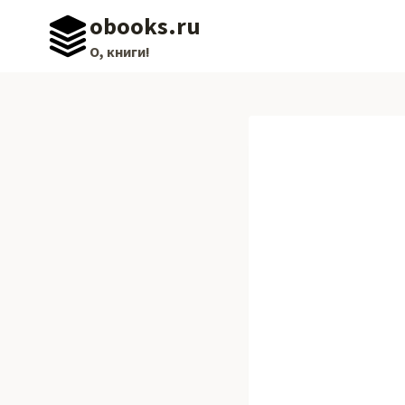
Перейти
obooks.ru
к
О, книги!
содержимому