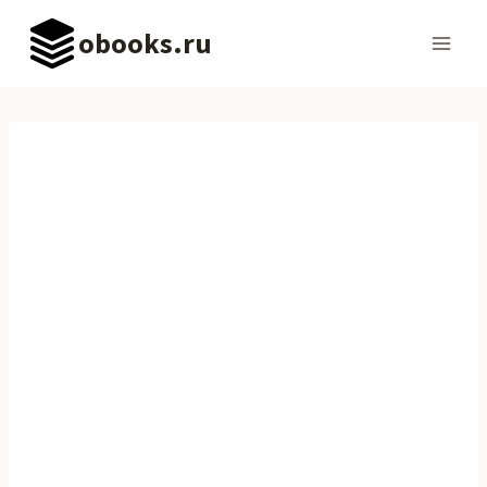
Перейти
obooks.ru
к
содержимому