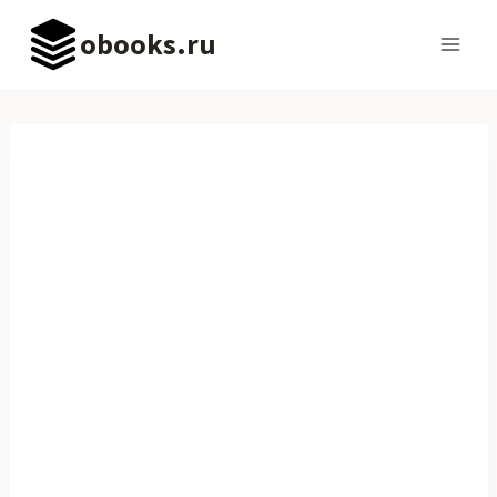
Перейти
obooks.ru
к
содержимому