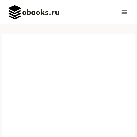
Перейти
obooks.ru
к
содержимому