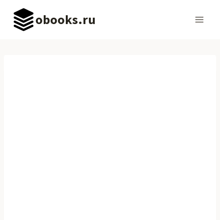
Перейти
obooks.ru
к
содержимому