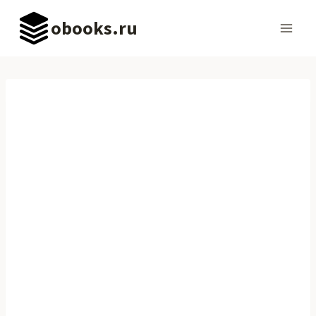
Перейти
obooks.ru
к
содержимому