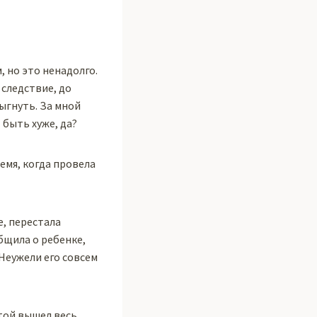
, но это ненадолго.
 следствие, до
рыгнуть. За мной
быть хуже, да?
емя, когда провела
е, перестала
бщила о ребенке,
 Неужели его совсем
отой вышел весь