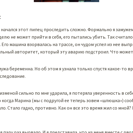
с
 начался этот пипец проследить сложно. Формально я замужем
елю не может прийти в себя, его пытались убить. Так считало
 Его машина взорвалась на трассе, он чудом успел из нее вып
льный авторитет, который эту аварию подстроил. Что может 
жа беременна. Но об этом я узнала только спустя какое-то вр
следование.
изменой сильно по мне ударила, я потеряла уверенность в себ
 когда Марина (мы с подругой ее теперь зовем «шлюшка») соо
ло. Стало гадко, противно. Как он все это время жил со мной?
я пару раз вырвало. И я представила, что из меня вместе с рв