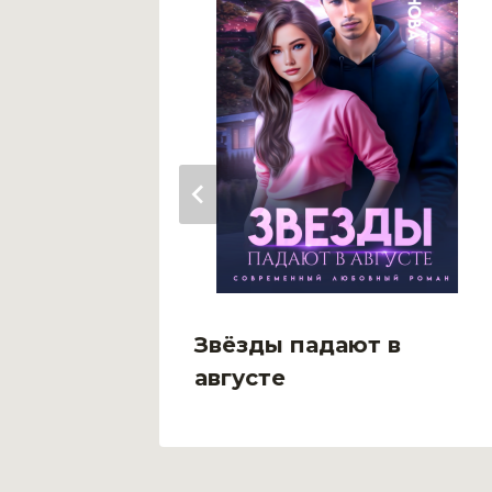
го
Звёзды падают в
августе