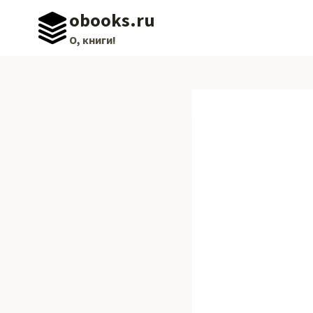
Перейти
obooks.ru
к
О, книги!
содержимому