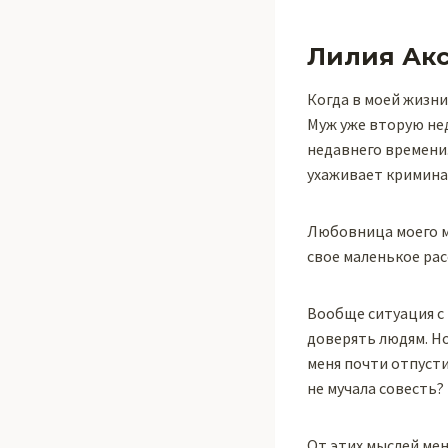
Лилия Ак
Когда в моей жизни
Муж уже вторую нед
недавнего времени.
ухаживает кримина
Любовница моего му
свое маленькое рас
Вообще ситуация с 
доверять людям. Но
меня почти отпусти
не мучала совесть?
От этих мыслей мен