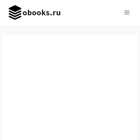
Перейти
obooks.ru
к
содержимому