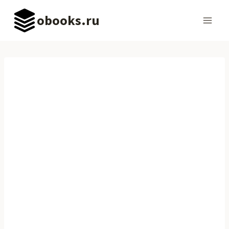
Перейти
obooks.ru
к
содержимому