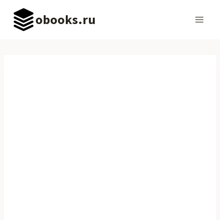
Перейти
obooks.ru
к
содержимому