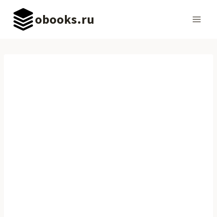
Перейти
obooks.ru
к
содержимому