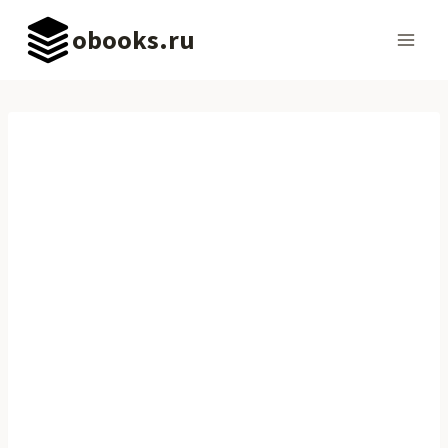
Перейти
obooks.ru
к
содержимому