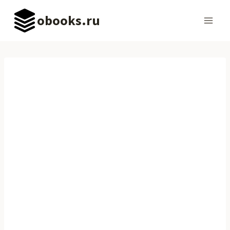
Перейти
obooks.ru
к
содержимому