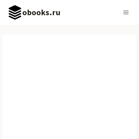
Перейти
obooks.ru
к
содержимому