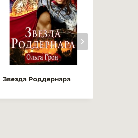
Звезда Роддернара
Звезд
Непок
драко