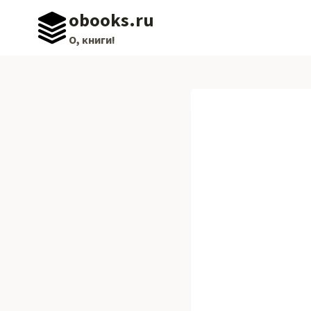
Перейти
obooks.ru
к
О, книги!
содержимому