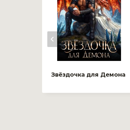
Звёздочка для Демона
ьера.
ена