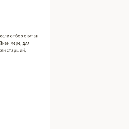
 если отбор окутан
ней мере, для
сли старший,