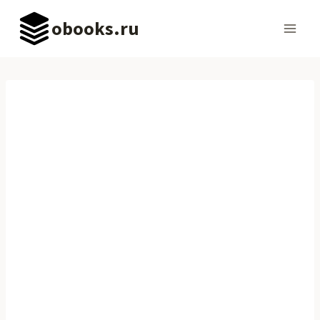
Перейти
obooks.ru
к
содержимому